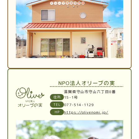
NPO法人オリーブの実
滋賀県守山市守山六丁目8番
住所
15-1号
TEL
077-514-1129
HP
https://olivenomi.jp/