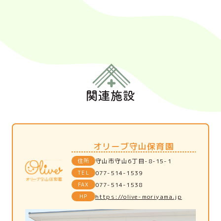
関連施設
オリーブ守山保育園
住所
守山市守山6丁目-8-15-1
TEL
077-514-1539
FAX
077-514-1538
HP
https://olive-moriyama.jp