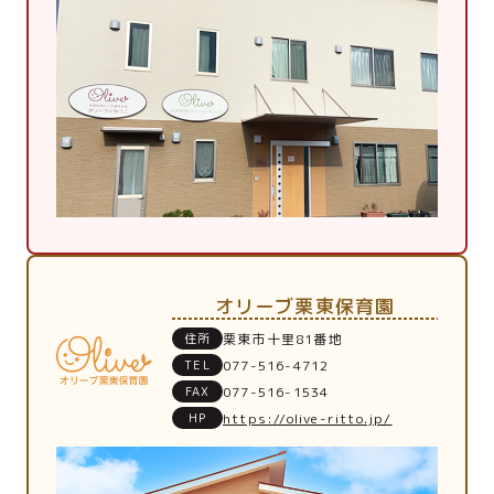
オリーブ栗東保育園
住所
栗東市十里81番地
TEL
077-516-4712
FAX
077-516-1534
HP
https://olive-ritto.jp/