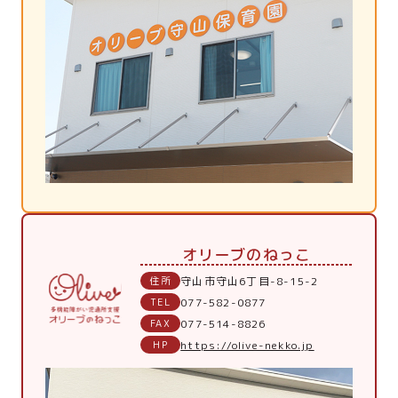
オリーブのねっこ
住所
守山市守山6丁目-8-15-2
TEL
077-582-0877
FAX
077-514-8826
HP
https://olive-nekko.jp