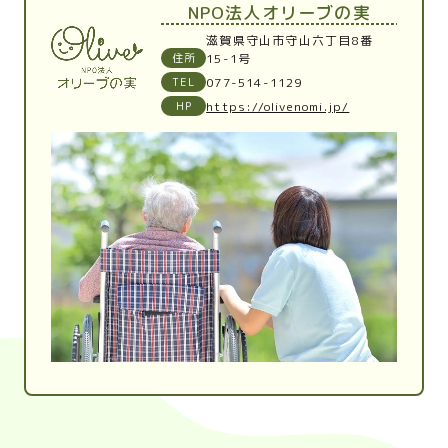
NPO法人オリーブの実
滋賀県守山市守山六丁目8番
住所
15-1号
TEL
077-514-1129
HP
https://olivenomi.jp/