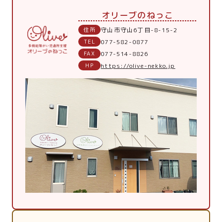
オリーブのねっこ
住所
守山市守山6丁目-8-15-2
TEL
077-582-0877
FAX
077-514-8826
HP
https://olive-nekko.jp