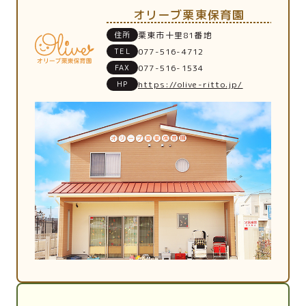
オリーブ栗東保育園
住所
栗東市十里81番地
TEL
077-516-4712
FAX
077-516-1534
HP
https://olive-ritto.jp/